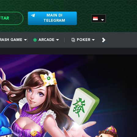
MAIN DI
FTAR
TELEGRAM
RASH GAME
ARCADE
POKER
E-SPORTS