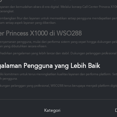
anan dan kemudahan akses di era digital. Melalui konsep Call Center Princess X1
perangkat.
embangkan fitur dan layanan untuk memastikan setiap pengguna mendapatkan pen
m setiap aspek layanan yang diberikan.
er Princess X1000 di WSO288
manan pengguna, mulai dari performa sistem yang cepat hingga dukungan pelang
yang dibutuhkan secara efisien.
dirkan pengalaman yang lebih lancar dan stabil. Dukungan pelanggan profesiona
laman Pengguna yang Lebih Baik
iki komitmen untuk terus meningkatkan kualitas layanan dan performa platform. S
uh pengguna.
 dukungan pelanggan yang profesional, WSO288 terus berupaya menjadi platform 
Kategori